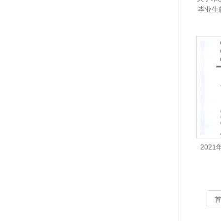
毕业生
202