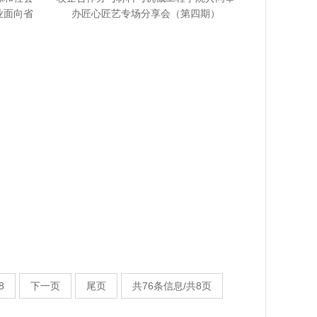
业面向省
办匠心匠艺专场分享会（第四期）
…
8
下一页
尾页
共76条信息/共8页