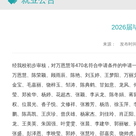
202
来源：
发布时间：2
经我校初步审核，对
万恩慧
等4
70
名符合申请条件的申请
万恩慧、陈荣颖、顾雨辰、陈艳、刘玉婷、王梦阳、万丽
金宝、毛嘉丽、饶梓玉、邹涛、陈典鹤、甘如意、龙风、
莹、郑捡华、杨婷、花超杰、张颖、李从龙、陈冬娟、蒋
权、
位晨光、沓子悦、文修祥、张雅芳、杨浩、徐玉萍、
鹏、陈高凯、王庆珍、曾庆雄、杨家杰、刘佳玲、肖正阳
龙、王美英、朱国强、叶雯雯、张晨、李建华、郭丽敏、
张盛、彭泽恩、李映莹、郭婷、张慧玲、邵嘉奕、饶帅虎