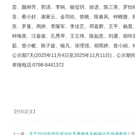
芸、颜帅芳、郭清、李响、杨玺玥、徐进、陈三美、罗怡
音、蔡小好、谢家云、金羽欣、曾晓、陈秦风、钟晓微、
笑、罗曼、周婷、李隆军、李佳艺、邓嘉辉、王平、杨晨
钟海英、汪嘉俊、孔秀琴、王立伟、陈如意、刘通、胡玲
茹、曾小蜓、陈子旋、喻凡、张理强、胡雨婷、曾小娟、
公示期7天(202
5
年11月4日至202
5
年11月11日)，公示
举报电话:0798-8441372
【打印正文】
上一条：
​关于2026年招生就业处竞赛服务采购项目市场调查函
[ 2