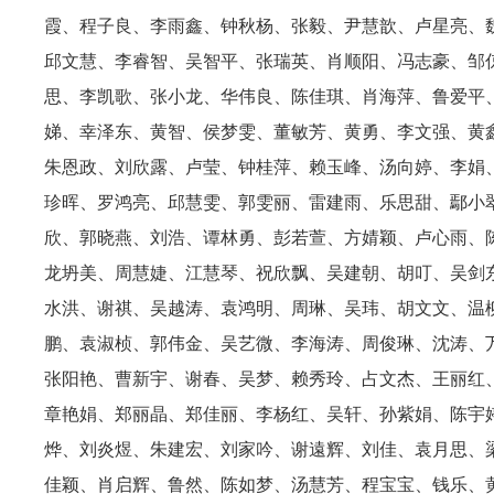
霞、程子良、李雨鑫、钟秋杨、张毅、尹慧歆、卢星亮、
邱文慧、李睿智、吴智平、张瑞英、肖顺阳、冯志豪、邹
思、李凯歌、张小龙、华伟良、陈佳琪、肖海萍、鲁爱平
娣、幸泽东、黄智、侯梦雯、董敏芳、黄勇、李文强、黄
朱恩政、刘欣露、卢莹、钟桂萍、赖玉峰、汤向婷、李娟
珍晖、罗鸿亮、邱慧雯、郭雯丽、雷建雨、乐思甜、鄢小
欣、郭晓燕、刘浩、谭林勇、彭若萱、方婧颖、卢心雨、
龙坍美、周慧婕、江慧琴、祝欣飘、吴建朝、胡叮、吴剑
水洪、谢祺、吴越涛、袁鸿明、周琳、吴玮、胡文文、温
鹏、袁淑桢、郭伟金、吴艺微、李海涛、周俊琳、沈涛、
张阳艳、曹新宇、谢春、吴梦、赖秀玲、占文杰、王丽红
章艳娟、郑丽晶、郑佳丽、李杨红、吴轩、孙紫娟、陈宇
烨、刘炎煜、朱建宏、刘家吟、谢遠辉、刘佳、袁月思、
佳颖、肖启辉、鲁然、陈如梦、汤慧芳、程宝宝、钱乐、