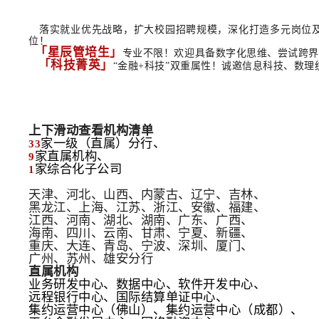
落实就业优先战略，扩大校园招聘规模，深化打造多元岗位
位！
「星辰管培生」
专业不限！欢迎具备数字化思维、尝试跨界
「科技菁英」
“金融+科技”双重属性！诚邀信息科技、数
上下滑动查看机构清单
家一级（直属）分行、
33
家直属机构、
9
家综合化子公司
1
天津、河北、山西、内蒙古、辽宁、吉林、
黑龙江、上海、江苏、浙江、安徽、福建、
江西、河南、湖北、湖南、广东、广西、
海南、四川、云南、甘肃、宁夏、新疆、
重庆、大连、青岛、宁波、深圳、厦门、
广州、苏州、雄安分行
直属机构
业务研发中心、数据中心、软件开发中心、
远程银行中心、国际结算单证中心、
集约运营中心（佛山）、集约运营中心（成都）、