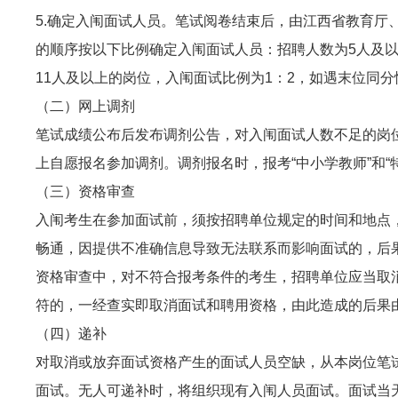
5.确定入
闱
面试人员。笔试阅卷结束后，由江西省教育厅
的顺序按以下比例确定入
闱
面试人员：招聘人数为5人及
11人及以上的岗位，入
闱
面试比例为1：2，如遇末位同分
（二）网上调剂
笔试成绩公布后发布调剂公告，对入
闱
面试人数不足的岗
上自愿报名参加调剂。调剂报名时，报考“中小学教师”和“
（三）资格审查
入
闱
考生在参加面试前，须按招聘单位规定的时间和地点
畅通，因提供不准确信息导致无法联系而影响面试的，后
资格审查中，对不符合报考条件的考生，招聘单位应当取
符的，一经查实即取消面试和聘用资格，由此造成的后果
（四）递补
对取消或放弃面试资格产生的面试人员空缺，从本岗位笔
面试。无人可递补时，将组织现有入
闱
人员面试。面试当